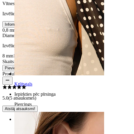
Vītnes biezums
:
Izvēlieties Vītnes biezums
Informācija par izmēru
0,8 mm
1 mm
Diametrs
:
Izvēlieties Diametrs
8 mm
10 mm
Skaits: 1
Mainīt
Pievienot grozam
Produkta atsauksmes
Krūtsgals
Iepirkties pēc pīrsinga
5.0
(5 atsauksmes)
Piercings
Atstāj atsauksmi!
Rating