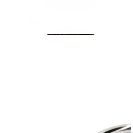
Conch
Daith