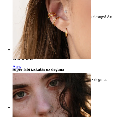
Ļoti skaisti!
Skaista gredzens, tas ir perfekti uz mana nāss un elastīgs! Arī
ātra piegāde, noteikti iesaku.
Anastasiia
Pārbaudīts pirkums
Tulkojis MI
Rādīt oriģinālu
Rating
Auss
super labi izskatās uz deguna
Es ieteiktu šo produktu, jo tas ļoti labi izskatās uz deguna.
Rana
Pārbaudīts pirkums
Tulkojis MI
Rādīt oriģinālu
Rating