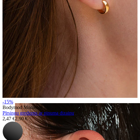
Klipši
-15%
Bodymod Moments
Pīrsingu gredzens ar pinuma dizainu
2,47 €
2,90 €