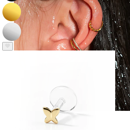
Ūdensizturīga
Auss pīrsingi