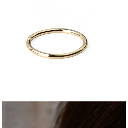
Strečings
14K zelta rotas
Pirkt titānu