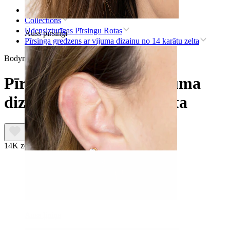
Sākums
Collections
Ūdensizturīgas Pīrsingu Rotas
Auss pīrsingi
Pīrsinga gredzens ar vijuma dizainu no 14 karātu zelta
Bodymod Premium
Pīrsinga gredzens ar vijuma
dizainu no 14 karātu zelta
14K zelts
Auss ļipiņa