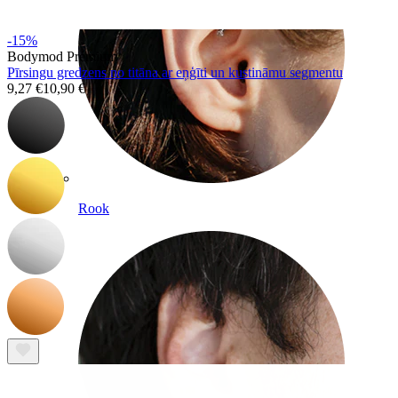
-15%
Bodymod Premium
Pīrsingu gredzens no titāna ar eņģīti un kustināmu segmentu
9,27 €
10,90 €
Rook