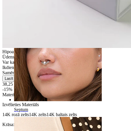
Naba
Hipoalerģiska
Ūdensizturīga
Var kalpot ilgstoši
Ikdienas lietošana
Samērā vienkārša
Lasīt vairāk
38,25 €
45,00 €
-15%
Materiāls
:
Izvēlieties Materiāls
Septum
14K rozā zelts
14K zelts
14K baltais zelts
Krāsa:
Sudraba