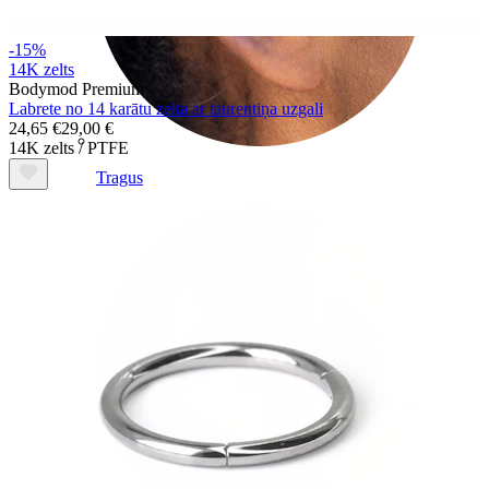
-15%
14K zelts
Bodymod Premium
Labrete no 14 karātu zelta ar taurentiņa uzgali
24,65 €
29,00 €
14K zelts / PTFE
Tragus