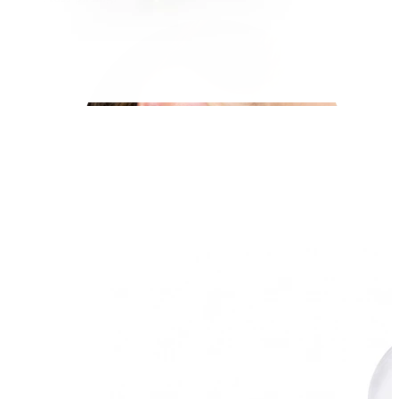
Auss ļipiņa