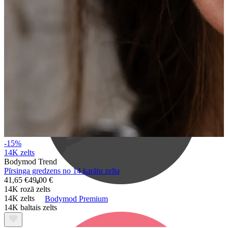
Bodymod Care
-15%
14K zelts
Bodymod Trend
Pīrsinga gredzens no 14 karātu zelta
41,65 €
49,00 €
14K rozā zelts
14K zelts
Bodymod Premium
14K baltais zelts