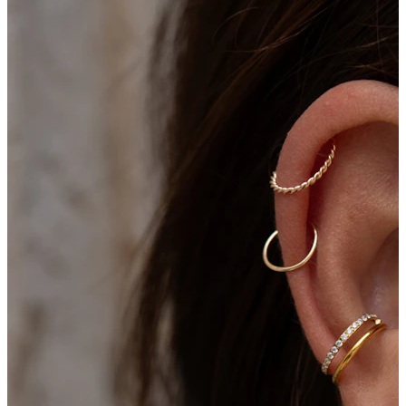
Jaunumi
Pērc 4, maksā par 3
Iepirkties Bodymod Moments
Brands
Brands