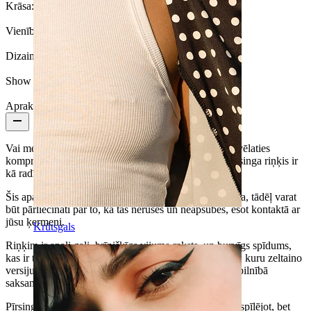
Krāsa:
Sudraba
Vienību skaits:
1
Dizains:
Savīts
Show pair option:
Jā
Apraksts
Vai meklējat savam pīrsingam jaunu rotaslietu, bet nevēlaties
kompromitēt ar kvalitāti? Šis līkumainais seamless pīrsinga riņķis ir
kā radīts jums!
Šis apaļais gredzens ir izgatavots no tīra 14 karātu zelta, tādēļ varat
būt pārliecināti par to, ka tas nerūsēs un neapsūbēs, esot kontaktā ar
jūsu ķermeni.
Krūtsgals
Riņķim ir apaļi gali, brīnišķīgs vijuma raksts, un burvīgs spīdums,
kas ir tipisks tīra zelta materiāliem. Jūs varat izvēlēties, kuru zeltaino
versiju jūs vēlaties, lai jūs varētu iegādāties riņķi, kas pilnībā
saksanētu ar jūsu velmēm un ādas krāsu.
Pīrsinga riņķi var atvērt un aizvērt bez piepūles: nepārspīlējot, bet