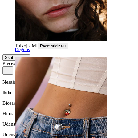
Skaists
Super
Kata
Pārbaudīts pirkums
Tulkojis MI
Rādīt oriģinālu
Deguns
Skatīt vairāk
Preces kvalitāte
Nēsāšanas biežums
Ikdienas lietošana
Biosavietojamība
Hipoalerģiska
Ūdensizturība
Ūdensizturīga