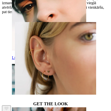
izmantojot nedaudz spēka, pagrieziet vienu tā galu. Šī vieglā
atvēršana un aizvēršana, padara tā ievietošanu pīrsingā vienkāršu,
pat tiem, kuriem nav lielas pieredzes ar pīrsingiem.
Lūpas
GET THE LOOK