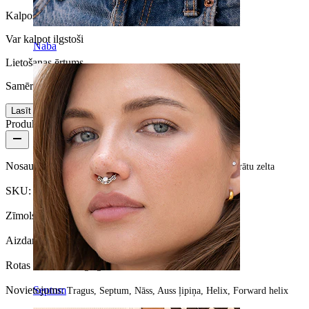
Kalpošanas laiks
Var kalpot ilgstoši
Naba
Lietošanas ērtums
Samērā vienkārša
Lasīt vairāk
Produkta informācija
Nosaukums:
Pīrsinga gredzens ar vijuma dizainu no 14 karātu zelta
SKU:
Ring-112
Zīmols:
Bodymod Premium
Aizdares veids:
Sagriezt spirālē
Rotas veids:
Pīrsingu gredzens
Septum
Novietojums:
Tragus, Septum, Nāss, Auss ļipiņa, Helix, Forward helix