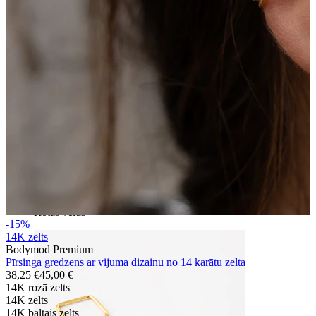
Bodymod Essentials
Pērc 4, maksā par 3
Iepirkties pēc tipa
Rotas veids
-15%
14K zelts
Bodymod Premium
Pīrsinga gredzens ar vijuma dizainu no 14 karātu zelta
38,25 €
45,00 €
14K rozā zelts
14K zelts
14K baltais zelts