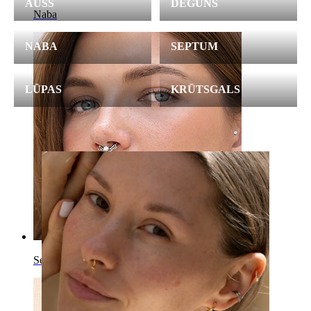
AUSS
DEGUNS
Naba
NABA
SEPTUM
LŪPAS
KRŪTSGALS
Septum