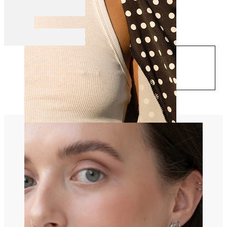
Pērc tagad
Krūtsgals