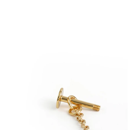
Auss ļipiņa