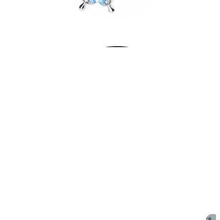
Conch
Daith