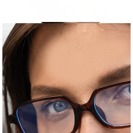
Strečings
14K zelta rotas
Pirkt titānu