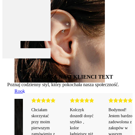
CO MÓWIĄ NASI KLIENCI TEXT
Poznaj codzienny styl, który pokochała nasza społeczność.
Rook
Chciałam 
Kolczyk 
Bodymod! 
skorzystać 
doszedł dosyć 
Jestem bardzo 
przy moim 
szybko ‚ 
zadowolona z 
pierwszym 
kolor 
zakupów w 
zamówieniu z 
ładniejszy niż 
waszym 