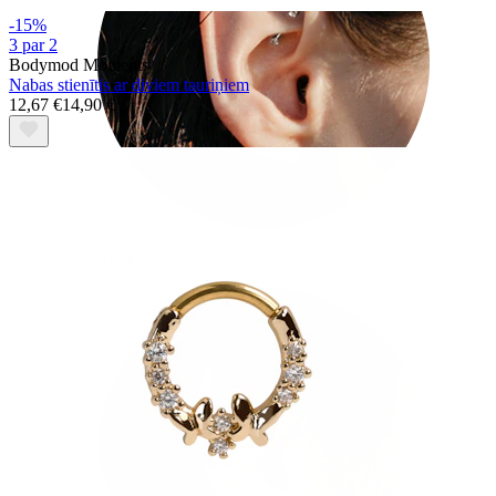
-15%
3 par 2
Bodymod Moments
Nabas stienītis ar diviem tauriņiem
12,67 €
14,90 €
Rook