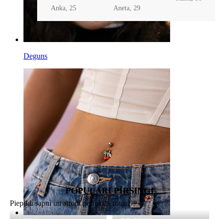
Anka, 25
Aneta, 29
Deguns
POPULĀRI PĪRSINGI
Piepildi sapni un atrodi perfektās rotas!