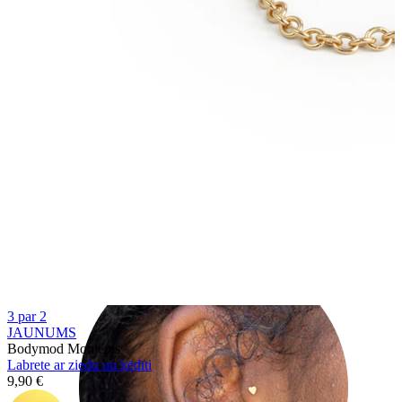
Helix
3 par 2
JAUNUMS
Bodymod Moments
Labrete ar ziedu un ķēdīti
9,90 €