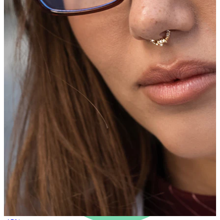
Jaunumi
Pērc 4, maksā par 3
Iepirkties Bodymod Moments
Brands
Brands