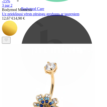
-15%
3 par 2
Bodymod Care
Bodymod Moments
Uz priekšpusi vērsts pīrsingu gredzens ar taureņiem
12,67 €
14,90 €
Bodymod Premium