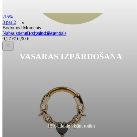
-15%
3 par 2
Bodymod Moments
Nabas stienītis ar zilu ziedu
Bodymod Essentials
9,27 €
10,90 €
VASARAS IZPĀRDOŠANA
Pērc 4, maksā par 3
Iepirkties pēc tipa
Rotas veids
15% atlaide visām rotām