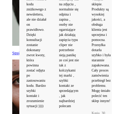
kodu 
na zdjęciu ‚ 
sklepie. 
zniżkowego z 
normalnie się 
Produkty są 
newslettera, 
odpina i 
wysokiej 
ale nie działał 
zapina ‚ 
jakości, a 
on 
osoby nie 
obsługa 
prawidłowo. 
ogarniające 
klienta jest 
Dzięki 
jak działają 
uprzejma i 
konsultacji 
zapięcia typu 
pomocna. 
zostanie 
cliper nie 
Przesyłka 
dokonany 
potrzebnie 
dotarła 
Strečings
zwrot kwoty, 
sieją panikę 
szybko i była 
która 
ze coś jest nie 
starannie 
powinna 
tak z 
zapakowana. 
zostać odjęta 
kolczykami 
Cały proces 
po 
tej marki ‚ 
zamówienia 
zastosowaniu 
szybki 
przebiegł bez 
kodu. Bardzo 
kontakt ze 
problemu. 
szybki 
sprzedającym 
Mogę śmiało 
kontakt i 
, jak 
polecić ten 
zrozumienie 
najbardziej 
sklep innym!

sytuacji:))))

polecam

Kasia, 30