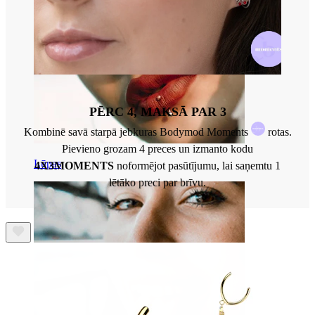
PĒRC 4, MAKSĀ PAR 3
Kombinē savā starpā jebkuras Bodymod Moments
rotas.
Pievieno grozam 4 preces un izmanto kodu
Lūpas
4X3MOMENTS
noformējot pasūtījumu, lai saņemtu 1
lētāko preci par brīvu.