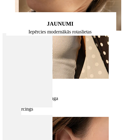
JAUNUMI
Iepērcies modernākās rotaslietas
Krūtsgals
Iepirkties pēc pīrsinga
Piercings