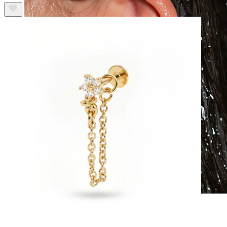
Ūdensizturīga
Auss pīrsingi