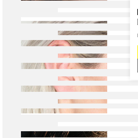
Daith
Industriālais