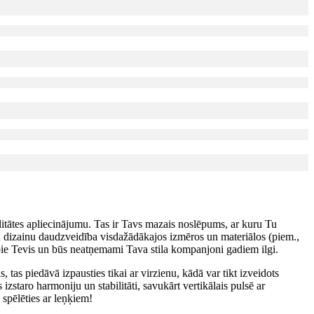
litātes apliecinājumu. Tas ir Tavs mazais noslēpums, ar kuru Tu
šu dizainu daudzveidība visdažādākajos izmēros un materiālos (piem.,
 pie Tevis un būs neatņemami Tava stila kompanjoni gadiem ilgi.
 tas piedāvā izpausties tikai ar virzienu, kādā var tikt izveidots
izstaro harmoniju un stabilitāti, savukārt vertikālais pulsē ar
 spēlēties ar leņķiem!