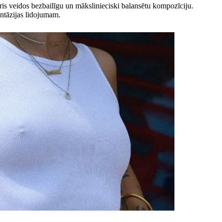
āris veidos bezbailīgu un mākslinieciski balansētu kompozīciju.
antāzijas lidojumam.