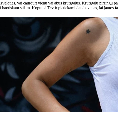
 izvēloties, vai caurdurt vienu vai abus krūtsgalus. Krūtsgalu pīrsingu p
gi haotiskam stilam. Kopumā Tev ir pietiekami daudz vietas, lai ļautos f