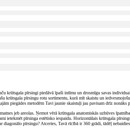
aču krūtsgala pīrsingi piedāvā īpaši intīmu un drosmīgu savas individua
lašu krūtsgala pīrsingu rotu sortimentu, kurā mīt skaistu un iedvesmojo
nīgajām piegādes metodēm Tavi jaunie skaistuļi jau pavisam drīz nonāks
ā pamatnes jeb areolas. Ņemot vērā krūtsgala anatomiskās uzbūves īpatnības,
ami ietekmēt pīrsinga estētisko iespaidu. Horizontālais krūtsgala pīrsings 
r diagonālo pīrsingu? Atceries, Tavā rīcībā ir 360 grādi, tādēļ nebaidies