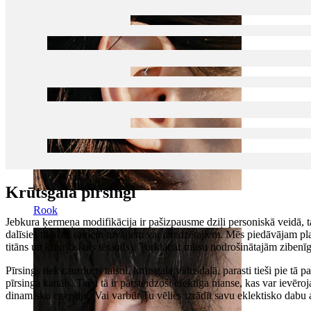
Krūtsgala pīrsingi
Rook
Jebkura ķermeņa modifikācija ir pašizpausme dziļi personiskā veidā, t
dalīsies tikai ar saviem tuvajiem vai izredzētajiem. Mēs piedāvājam p
titāns un ķirurģiskais tērauds). Turklāt ar mūsu nodrošinātajām zibe
Pīrsings tiek caurdurts taisni, krūtsgala vidusdaļā, parasti tieši pie t
pīrsinga kanāls. Taču tā ir pārsteidzoši efektīga nianse, kas var ievēroj
dinamisku enerģiju. Vai varbūt Tu vēlies izrādīt savu eklektisko dabu a