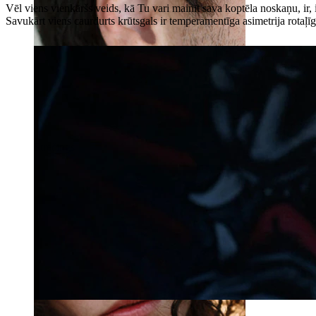
Vēl viens vienkāršs veids, kā Tu vari mainīt sava koptēla noskaņu, ir,
Savukārt viens caurdurts krūtsgals ir temperamentīga asimetrija rotaļī
Strečings