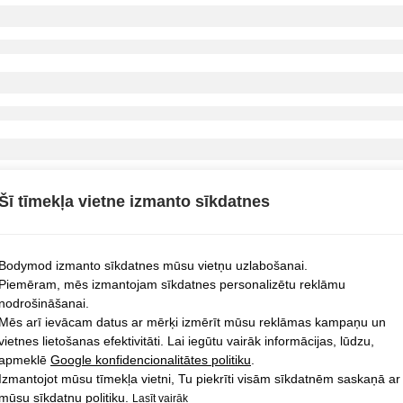
Šī tīmekļa vietne izmanto sīkdatnes
Bodymod izmanto sīkdatnes mūsu vietņu uzlabošanai.
Piemēram, mēs izmantojam sīkdatnes personalizētu reklāmu
nodrošināšanai.
Mēs arī ievācam datus ar mērķi izmērīt mūsu reklāmas kampaņu un
vietnes lietošanas efektivitāti. Lai iegūtu vairāk informācijas, lūdzu,
apmeklē
Google konfidencionalitātes politiku
.
Izmantojot mūsu tīmekļa vietni, Tu piekrīti visām sīkdatnēm saskaņā ar
mūsu sīkdatņu politiku.
Lasīt vairāk