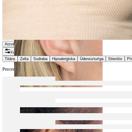
Aizvērt
Filtri
Titāns
Zelta
Sudraba
Hipoalerģiska
Ūdensizturīga
Stienītis
Pī
Preces tiek ielādētas...
Helix