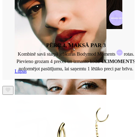
PĒRC 4, MAKSĀ PAR 3
Kombinē savā starpā jebkuras Bodymod Moments
rotas.
Pievieno grozam 4 preces un izmanto kodu
4X3MOMENTS
noformējot pasūtījumu, lai saņemtu 1 lētāko preci par brīvu.
Lūpas