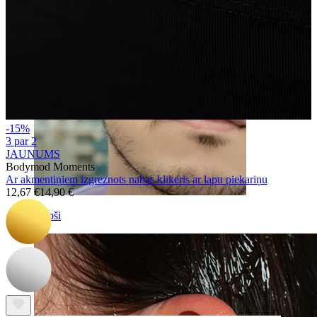
-15%
3 par 2
JAUNUMS
Bodymod Moments
Ar akmentiņiem izgreznots nabas klikeris ar lapu piekariņu
12,67 €
14,90 €
Klipši