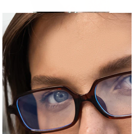
Strečings
14K zelta rotas
Pirkt titānu