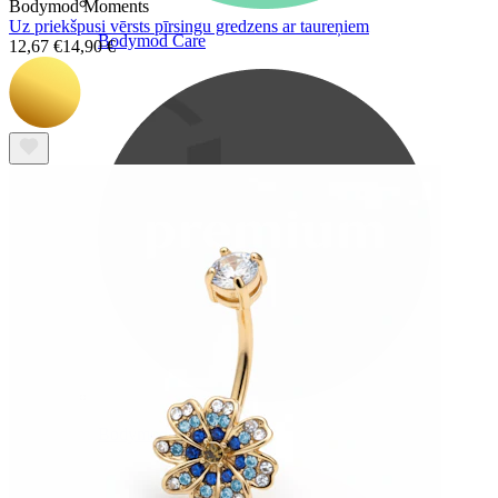
Bodymod Moments
Uz priekšpusi vērsts pīrsingu gredzens ar taureņiem
Bodymod Care
12,67 €
14,90 €
Bodymod Premium