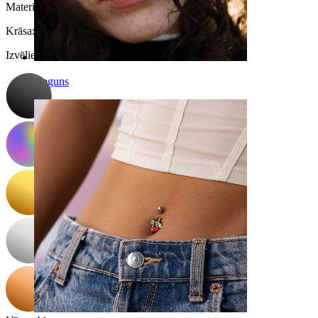
Materiāls:
Ķirurģiskais tērauds
Krāsa
:
Izvēlieties Krāsa
Deguns