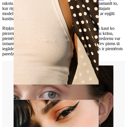
rakstu. Pateicoties tās pārdomātajam dizainam, uzreiz pamanīt to,
kur riņķi var atvērt un noslēgt nebūs vienkārši. Piedāvātajam
modelim nav nekādu noņemamu detaļu, tā vietā tam ir ar eņģīti
kustināms riņķa posms.
Riņķis ir pieejams dažādos izmēros un krāsās. Ja vēlies kaut ko
piezemētāku, tad izvēlies mazāko izmēru ar neuzkrītošu krāsu,
piemēram, sudraba vai melnu. Šo vienkāršo pīrsingu gredzenu var
izmantot dažādos ķermeņa pīrsingos. Tomēr iesakām Tev pirms tā
iegādes pārliecināties par to, ka izvēlētā izmēra modelis ir piemērots
paredzētajam pīrsingam.
Krūtsgals