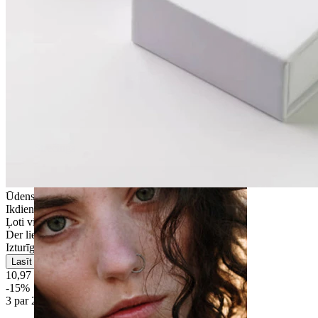
Strečings
Ūdensizturīga
Ikdienas lietošana
Ļoti vienkārša
Der lielākajai daļai ādas tipu
Izturīga
Lasīt vairāk
10,97 €
12,90 €
-15%
3 par 2