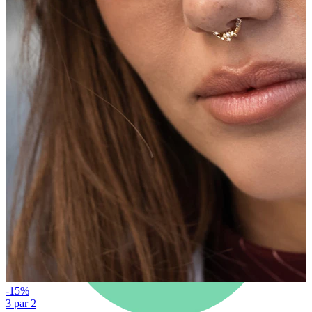
Jaunumi
Pērc 4, maksā par 3
Iepirkties Bodymod Moments
Brands
Brands
-15%
3 par 2