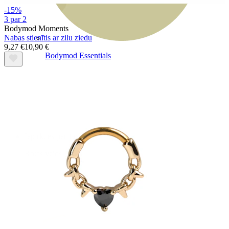
-15%
3 par 2
Bodymod Moments
Nabas stienītis ar zilu ziedu
9,27 €
10,90 €
Bodymod Essentials
Pērc 4, maksā par 3
Iepirkties pēc tipa
Rotas veids