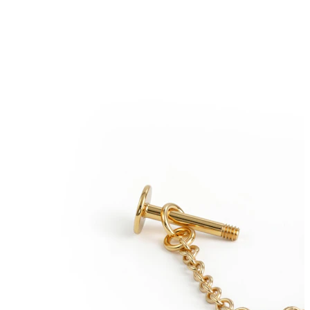
Auss ļipiņa