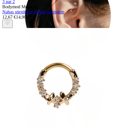
3 par 2
Bodymod Moments
Nabas stienītis ar diviem tauriņiem
12,67 €
14,90 €
Rook