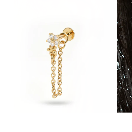
Ūdensizturīga
Auss pīrsingi