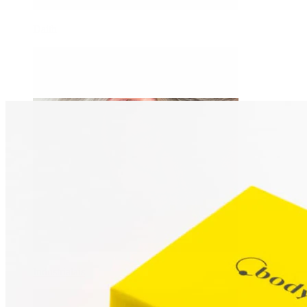
Daith
Industriālais