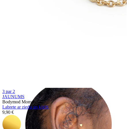
Helix
3 par 2
JAUNUMS
Bodymod Moments
Labrete ar ziedu un ķēdīti
9,90 €