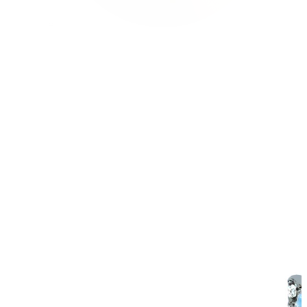
Conch
Daith