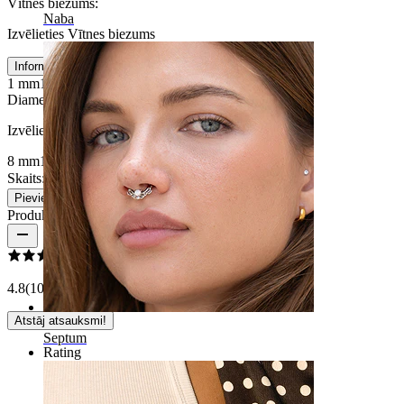
Vītnes biezums
:
Naba
Izvēlieties Vītnes biezums
Informācija par izmēru
1 mm
1,2 mm
Diametrs
:
Izvēlieties Diametrs
8 mm
10 mm
Skaits: 1
Mainīt
Pievienot grozam
Produkta atsauksmes
4.8
(10 atsauksmes)
Atstāj atsauksmi!
Septum
Rating