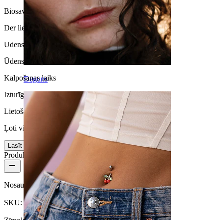
Biosavietojamība
Der lielākajai daļai ādas tipu
Ūdensizturība
Ūdensizturīga
Kalpošanas laiks
Deguns
Izturīga
Lietošanas ērtums
Ļoti vienkārša
Lasīt vairāk
Produkta informācija
Nosaukums:
Pīrsingu gredzens ar pinuma dizainu ar eņģīti
SKU:
Ring-158