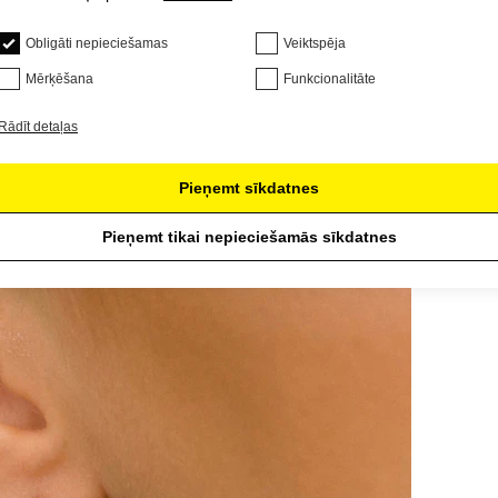
Obligāti nepieciešamas
Veiktspēja
Mērķēšana
Funkcionalitāte
Rādīt detaļas
Pieņemt sīkdatnes
Pieņemt tikai nepieciešamās sīkdatnes