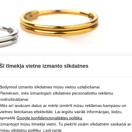
Šī tīmekļa vietne izmanto sīkdatnes
Bodymod izmanto sīkdatnes mūsu vietņu uzlabošanai.
Piemēram, mēs izmantojam sīkdatnes personalizētu reklāmu
nodrošināšanai.
Mēs arī ievācam datus ar mērķi izmērīt mūsu reklāmas kampaņu un
vietnes lietošanas efektivitāti. Lai iegūtu vairāk informācijas, lūdzu,
apmeklē
Google konfidencionalitātes politiku
.
Izmantojot mūsu tīmekļa vietni, Tu piekrīti visām sīkdatnēm saskaņā ar
mūsu sīkdatņu politiku.
Lasīt vairāk