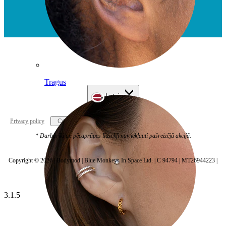
Tragus
Latvia
Privacy policy
Cookie settings
* Darbarīki un pēcaprūpes līdzekļi nav iekļauti pašreizējā akcijā.
Copyright © 2026 | Bodymod | Blue Monkeys In Space Ltd. | C 94794 | MT26944223 |
3.1.5