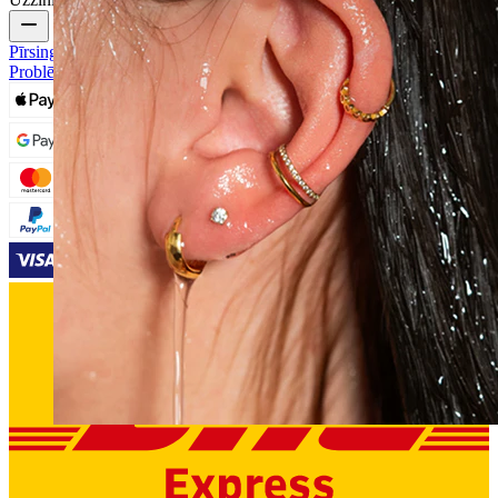
Pīrsingu Rotu Veidi
Pīrsingu Rotu Materiāli
Izplatītākās Pīrsingu
Problēmas un Pēcaprūpe
Ūdensizturīga
Auss pīrsingi