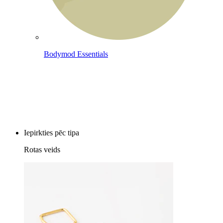
Bodymod Essentials
Pērc 4, maksā par 3
Iepirkties pēc tipa
Rotas veids