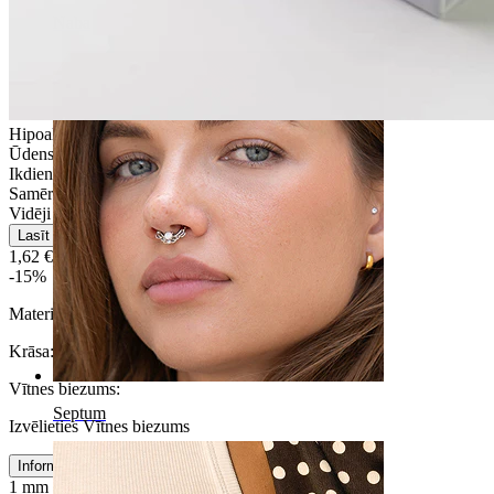
Naba
Hipoalerģiska
Ūdensizturīga
Ikdienas lietošana
Samērā vienkārša
Vidēji izturīga
Lasīt vairāk
1,62 €
1,90 €
-15%
Materiāls:
PTFE
Krāsa:
Caurspīdīga
Vītnes biezums
:
Septum
Izvēlieties Vītnes biezums
Informācija par izmēru
1 mm