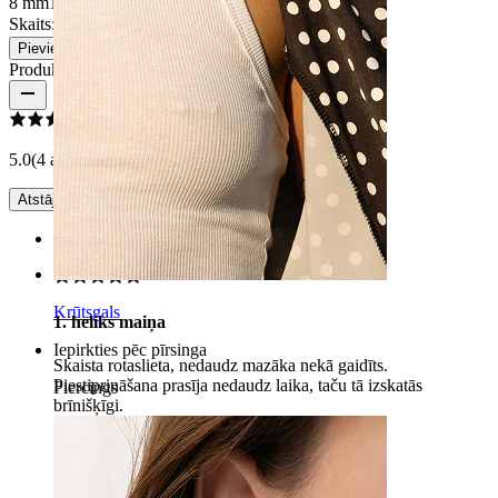
8 mm
10 mm
Skaits: 1
Mainīt
Pievienot grozam
Produkta atsauksmes
5.0
(4 atsauksmes)
Atstāj atsauksmi!
Rating
Krūtsgals
1. heliks maiņa
Iepirkties pēc pīrsinga
Skaista rotaslieta, nedaudz mazāka nekā gaidīts.
Piestiprināšana prasīja nedaudz laika, taču tā izskatās
Piercings
brīnišķīgi.
Lishaa
Pārbaudīts pirkums
Tulkojis MI
Rādīt oriģinālu