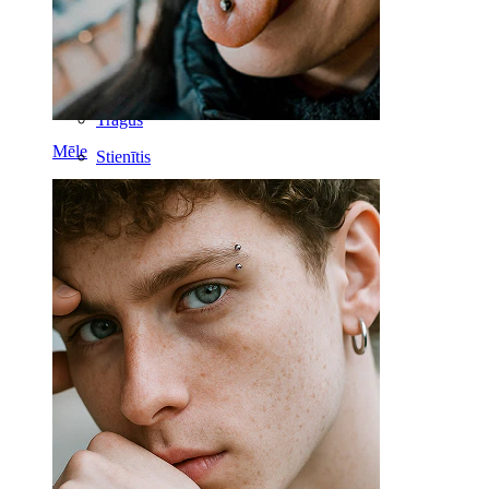
Labrete
Mēle
Deguns
Tragus
Mēle
Stienītis
Rook
Daith
Pakaviņš
Pīrsingu gredzens
Darbarīki
Izliekts stienītis
Auss ļipiņa
Titāns