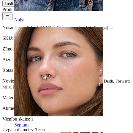
Lasīt vairāk
Produkta informācija
Naba
Nosaukums:
Pakaviņš iekšēji vītņots ar apaļiem kristāla uzgaļiem
SKU:
Horseshoe-49
Zīmols:
Bodymod Trend
Aizdares veids:
Iekšējā vītne
Rotas veids:
Horseshoe
Novietojums:
Tragus, Snug, Septum, Rook, Helix, Uzacs, Daith, Forward
helix, Lūpas
Materiāls:
Ķirurģiskais tērauds
Akmens veids:
Kubiskais cirkonijs
Vienību skaits:
1
Septum
Uzgaļa diametrs:
3 mm.