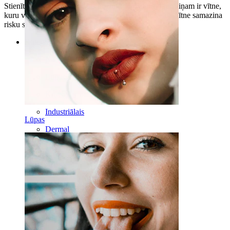
Stienītis ir iekšēji vītņots, tas nozīmē, ka katram kristāliņam ir vītne,
kuru var ieskrūvēt apļveida stienīša galā. Šāda veida vītne samazina
risku saskrambāt ādu ievietojot rotu.
Kategorijas
Naba
Lūpas
Krūtsgals
Industriālais
Lūpas
Dermal
Helix
Auss
Septum
14K Zelts
Klipši