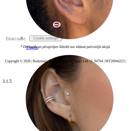
Latvia
Privacy policy
Cookie settings
* Darbarīki un pēcaprūpes līdzekļi nav iekļauti pašreizējā akcijā.
Tragus
Copyright © 2026 | Bodymod | Blue Monkeys In Space Ltd. | C 94794 | MT26944223 |
3.1.5