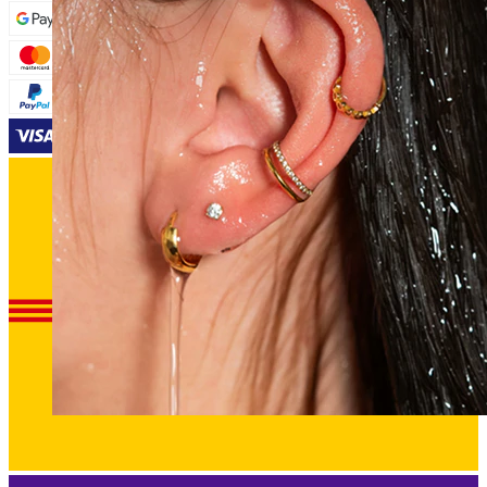
Ūdensizturīga
Auss pīrsingi