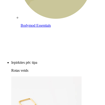
Bodymod Essentials
Pērc 4, maksā par 3
Iepirkties pēc tipa
Rotas veids