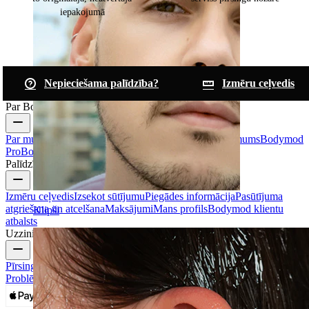
iepakojumā
Nepieciešama palīdzība?
Izmēru ceļvedis
Par Bodymod
Par mums
Blogs
Noteikumi un nosacījumi
Sazinies ar mums
Bodymod
Pro
Bodymod Creators
Atsauksmes par Bodymod
Palīdzība un info
Izmēru ceļvedis
Izsekot sūtījumu
Piegādes informācija
Pasūtījuma
atgriešana un atcelšana
Maksājumi
Mans profils
Bodymod klientu
Klipši
atbalsts
Uzzini vairāk
Pīrsingu Rotu Veidi
Pīrsingu Rotu Materiāli
Izplatītākās Pīrsingu
Problēmas un Pēcaprūpe