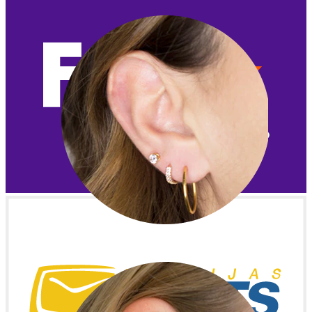
Auss ļipiņa