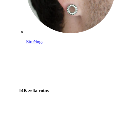
Strečings
14K zelta rotas
Pirkt titānu