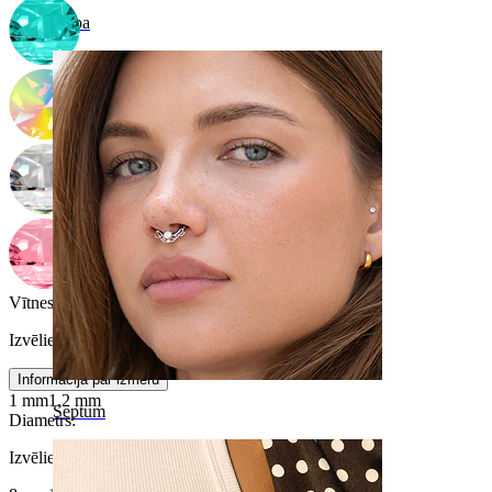
Naba
Vītnes biezums
:
Izvēlieties Vītnes biezums
Informācija par izmēru
1 mm
1,2 mm
Septum
Diametrs
:
Izvēlieties Diametrs