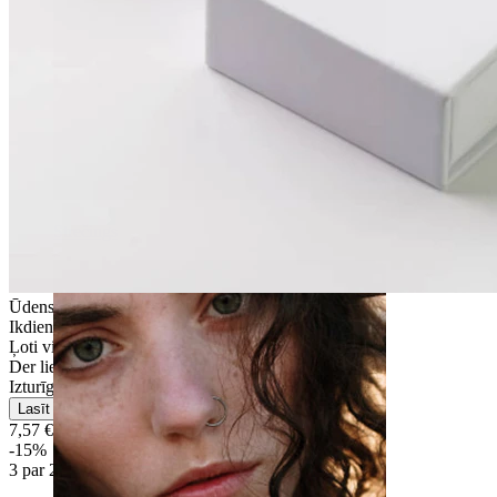
Strečings
Ūdensizturīga
Ikdienas lietošana
Ļoti vienkārša
Der lielākajai daļai ādas tipu
Izturīga
Lasīt vairāk
7,57 €
8,90 €
-15%
3 par 2