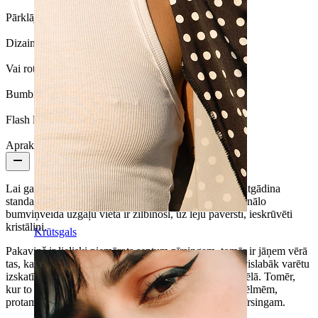
Pārklājuma veids:
PVD pārklājums
Dizains:
Vienkāršs
Vai rotaslietai ir pārklājums?:
Jā, visai rotaslietai
Bumbiņas izmērs:
3 mm
Flash label:
3 par 2
Apraksts
Lai gan šis apļveida stienītis no pirmā acu uzmetiena atgādina
standarta pakaviņu, tam ir zināmas atšķirības. Tradicionālo
bumviņveida uzgaļu vietā ir žilbinoši, uz leju pavērsti, ieskrūvēti
kristāliņi.
Krūtsgals
Pakaviņš ir lieliski piemērots septum pīrsingam, tomēr ir jāņem vērā
tas, ka kristāli būs pavērsti uz leju. Tādēļ šī rotaslieta vislabāk varētu
izskatīties auss pīrsingā, kā tas ir redzams produkta attēlā. Tomēr,
kur to ievietot, būs atkarīgs no Tavām personīgajām vēlmēm,
protams, ja izmēri un forma ir piemēroti izvēlētajam pīrsingam.