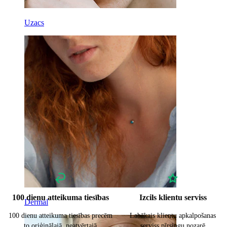
Uzacs
100 dienu atteikuma tiesības
Izcils klientu serviss
Dermal
100 dienu atteikuma tiesības precēm
Labākais klientu apkalpošanas
to oriģinālajā, neatvērtajā
serviss pīrsingu nozarē