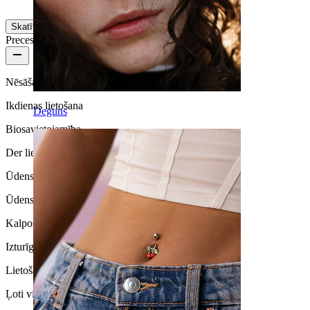
Tulkojis MI
Rādīt oriģinālu
Skatīt vairāk
Preces kvalitāte
Nēsāšanas biežums
Ikdienas lietošana
Deguns
Biosavietojamība
Der lielākajai daļai ādas tipu
Ūdensizturība
Ūdensizturīga
Kalpošanas laiks
Izturīga
Lietošanas ērtums
Ļoti vienkārša