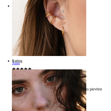
Rating
Super
Ļoti labi
Enikő
Pārbaudīts pirkums
Tulkojis MI
Rādīt oriģinālu
Rating
Auss
Labi izdarīts
Rotaslieta labi izgatavota. Baidījos, ka nespēšu to pievērst
viena (antitrago), bet man izdevās!
stefania
Pārbaudīts pirkums