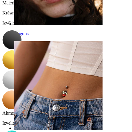
Materiāls:
Ķirurģiskais tērauds
Krāsa
:
Izvēlieties Krāsa
Deguns
Akmens krāsa
:
Izvēlieties Akmens krāsa