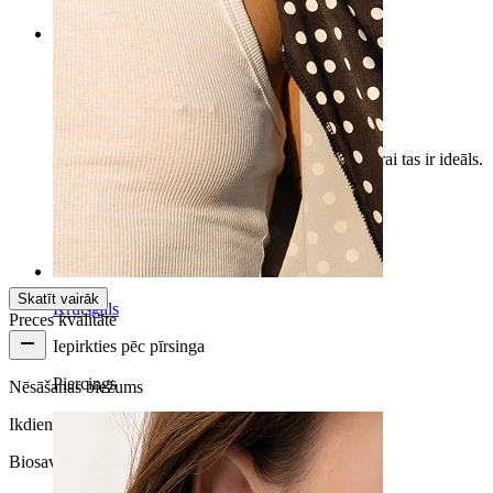
Rating
Skaists
Ļoti skaista pīrsinga. Es to paņēmu zeltītā, vasarai tas ir ideāls.
Redzēsim, kā tas noveco laika gaitā.
Jessica
Pārbaudīts pirkums
Tulkojis MI
Rādīt oriģinālu
Skatīt vairāk
Krūtsgals
Preces kvalitāte
Iepirkties pēc pīrsinga
Piercings
Nēsāšanas biežums
Ikdienas lietošana
Biosavietojamība