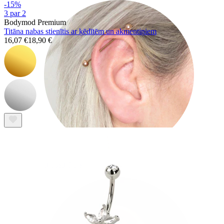
-15%
3 par 2
Bodymod Premium
Titāna nabas stienītis ar ķēdītēm un akmentiņiem
16,07 €
18,90 €
Industriālais