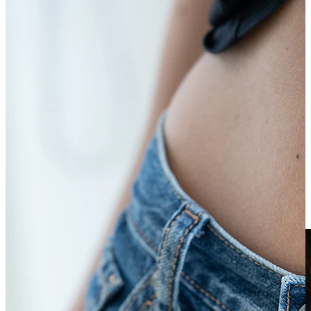
Klipši