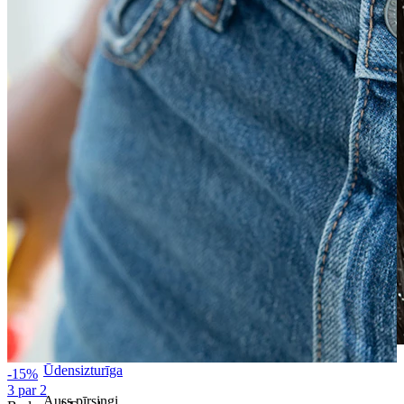
Ūdensizturīga
-15%
3 par 2
Auss pīrsingi