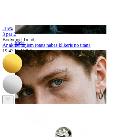
-15%
3 par 2
Bodymod Trend
Mēle
Ar akmentiņiem rotāts nabas klikeris no titāna
19,47 €
22,90 €