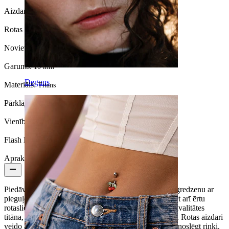
Aizdares veids:
Eņģīte
Rotas veids:
Klikeris
Novietojums:
Naba
Garums:
10 mm
Deguns
Materiāls:
Titāns
Pārklājuma veids:
PVD pārklājums
Vienību skaits:
1
Flash label:
3 par 2
Apraksts
Piedāvājam minimālisma stilā veidotu
nabas pīrsingu
gredzenu ar
pieguļošu dizainu, kas to padara par ne tikai stilīgu, bet arī ērtu
rotaslietu. Tā ir izgatavota no implantiem piemērotas kvalitātes
titāna, kas ir hipoalerģisks, viegls un izturīgs materiāls. Rotas aizdari
veido ar eņģīti piefiksēts posms, kas ļauj ātri atvērt un noslēgt riņķi.