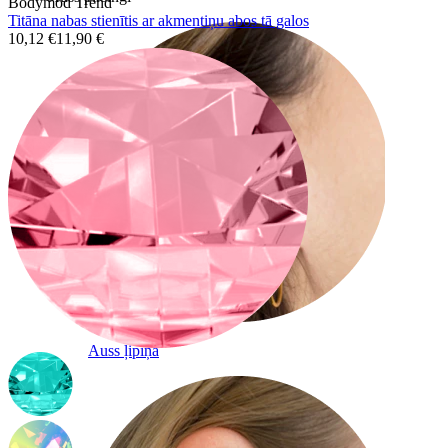
Bodymod Trend
Titāna nabas stienītis ar akmentiņu abos tā galos
10,12 €
11,90 €
Auss ļipiņa