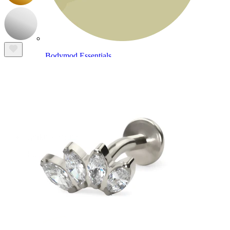
Bodymod Essentials
Pērc 4, maksā par 3
Iepirkties pēc tipa
Rotas veids