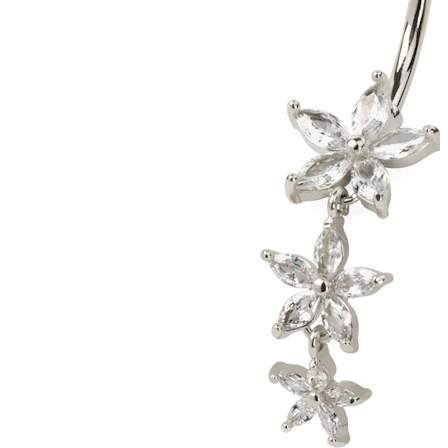
Strečings
14K zelta rotas
Pirkt titānu