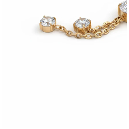
Conch
Daith