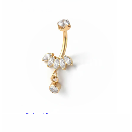
Bodymod Care
Bodymod Premium