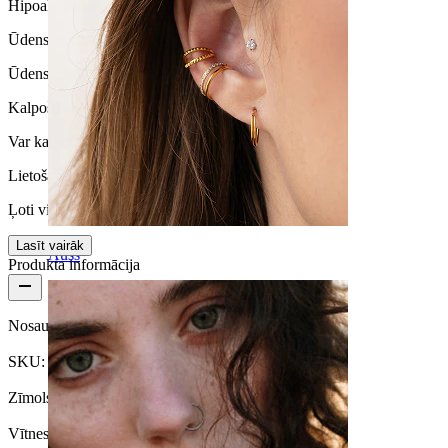
Hipoalerģiska
Ūdensizturība
Ūdensizturīga
Kalpošanas laiks
Var kalpot ilgstoši
Lietošanas ērtums
Ļoti vienkārša
Lasīt vairāk
Auss
Produkta informācija
Nosaukums:
Nabas klikeris no titāna
SKU:
Belly-543
Zīmols:
Bodymod Trend
Vītnes biezums:
1,6 mm