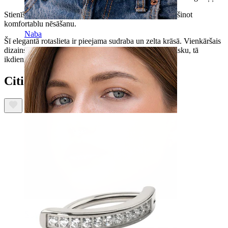
Stienīša biezums ir 1,6 mm, bet garums 10 mm, nodrošinot
komfortablu nēsāšanu.
Naba
Šī elegantā rotaslieta ir pieejama sudraba un zelta krāsā. Vienkāršais
dizains iederēsies jebkurā stilā, efektīvi izceļot kā klasisku, tā
ikdienišķu apģērbu.
Citi iegādājās arī:
Septum