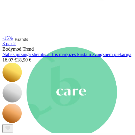
Jaunumi
Pērc 4, maksā par 3
Iepirkties Bodymod Moments
Brands
-15%
Brands
3 par 2
Bodymod Trend
Nabas pīrsinga stienītis ar trīs marķīzes kristālu zvaigznēm piekariņā
16,07 €
18,90 €