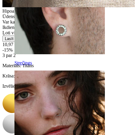
Hipoalerģiska
Ūdensizturīga
Var kalpot ilgstoši
Ikdienas lietošana
Ļoti vienkārša
Lasīt vairāk
10,97 €
12,90 €
-15%
3 par 2
Strečings
Materiāls:
Titāns
Krāsa
:
Izvēlieties Krāsa