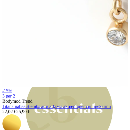
Bodymod Moments
-15%
3 par 2
Bodymod Trend
Titāna nabas stienītis ar marķīzes akmentiņiem un piekariņu
22,02 €
25,90 €