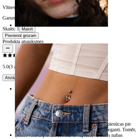
Vītnes biezums:
1,6 mm
Garums:
10 mm
Skaits: 1
Mainīt
Deguns
Pievienot grozam
Produkta atsauksmes
5.0
(3 atsauksmes)
Atstāj atsauksmi!
Rating
Ļoti apmierināts
Ļoti ērts rotaslietu izstrādājums ikdienai. Tas nepiesūcas pie
drēbēm un nesaspiež ādu. Tas arī izskatās ļoti eleganti. Tomēr,
ņemot vērā tā precīzo formu, es sapratu, ka mans nabas