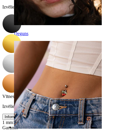
Izvēlieties Krāsa
Deguns
Vītnes biezums
:
Izvēlieties Vītnes biezums
Informācija par izmēru
1 mm
1,2 mm
Garums
: