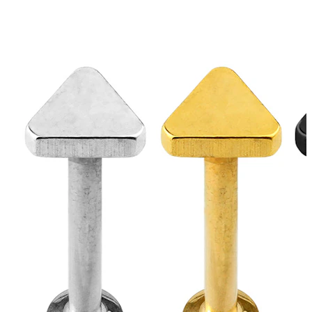
Jaunumi
Pērc 4, maksā par 3
Iepirkties Bodymod Moments
Brands
Brands