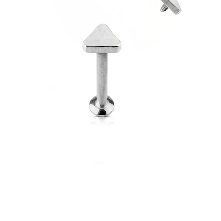
Strečings
14K zelta rotas
Pirkt titānu