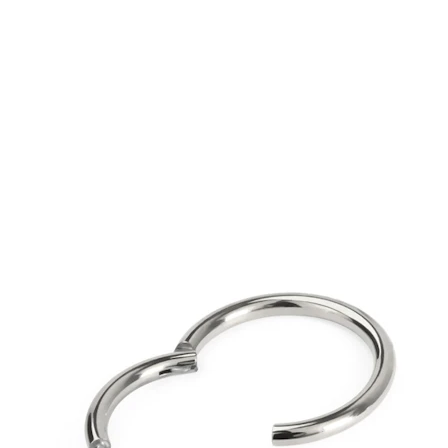
Conch
Daith