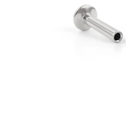
Bodymod Essentials
Pērc 4, maksā par 3
Iepirkties pēc tipa
Rotas veids