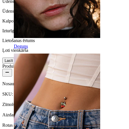
Ūdensizturība
Ūdensizturīga
Kalpošanas laiks
Izturīga
Lietošanas ērtums
Deguns
Ļoti vienkārša
Lasīt vairāk
Produkta informācija
Nosaukums:
Labrete ar zvaigznes formas uzgali
SKU:
Labret-67
Zīmols:
Bodymod Essentials
Aizdares veids:
Iekšējā vītne
Rotas veids:
Mini labrete, Labret, Plakana aizmugure