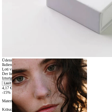
Strečings
Ūdensizturīga
Ikdienas lietošana
Ļoti vienkārša
Der lielākajai daļai ādas tipu
Izturīga
Lasīt vairāk
4,17 €
4,90 €
-15%
Materiāls:
Ķirurģiskais tērauds
Krāsa
: