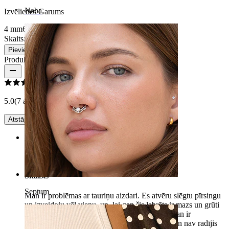
Naba
Izvēlieties Garums
4 mm
6 mm
8 mm
Skaits: 1
Mainīt
Pievienot grozam
Produkta atsauksmes
5.0
(7 atsauksmes)
Atstāj atsauksmi!
Rating
Skaists
Septum
Man ir problēmas ar tauriņu aizdari. Es atvēru slēgtu pīrsingu
un izveidoju vēl vienu, un, lai gan šis labrēts ir mazs un grūti
uzliekams, tas izskatās lieliski, kad ir uzlikts. Man ir
problēmas ar daudziem metriem, bet tērauds man nav radījis