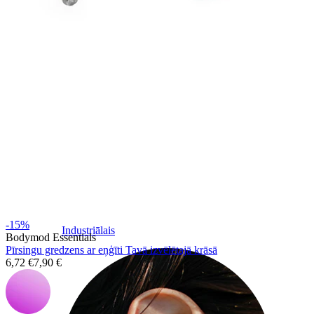
-15%
Industriālais
Bodymod Essentials
Pīrsingu gredzens ar eņģīti Tavā izvēlētajā krāsā
6,72 €
7,90 €