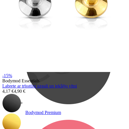
Bodymod Care
-15%
Bodymod Essentials
Labrete ar trīsstūra uzgali un iekšējo vītni
4,17 €
4,90 €
Bodymod Premium