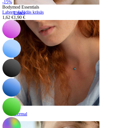
-15%
Bodymod Essentials
Labrete dažādās krāsās
Uzacs
1,62 €
1,90 €
Dermal