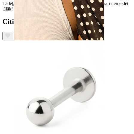
Tādēļ, ja vēlies sev ērtu un universāla dizaina labreti, vari nemeklēt
tālāk!
Citi iegādājās arī:
Krūtsgals