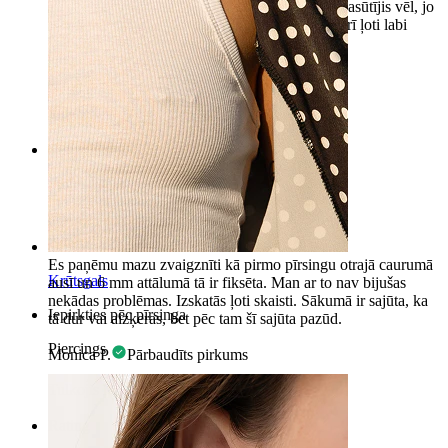
nekādas problēmas. Tas ir tik skaists, ka esmu pasūtījis vēl, jo
tie ir ļoti ērti sportojot vai guļot. Iepakojums ir arī ļoti labi
izveidots. Īsumā: es noteikti pirktu vēl.
Marta
Pārbaudīts pirkums
Tulkojis MI
Rādīt oriģinālu
Rating
Skaists, ērts
Es paņēmu mazu zvaigznīti kā pirmo pīrsingu otrajā caurumā
Krūtsgals
ausī un 6 mm attālumā tā ir fiksēta. Man ar to nav bijušas
nekādas problēmas. Izskatās ļoti skaisti. Sākumā ir sajūta, ka
Iepirkties pēc pīrsinga
tā dur vai aizķeras, bet pēc tam šī sajūta pazūd.
Piercings
Monica P.
Pārbaudīts pirkums
Tulkojis MI
Rādīt oriģinālu
Rating