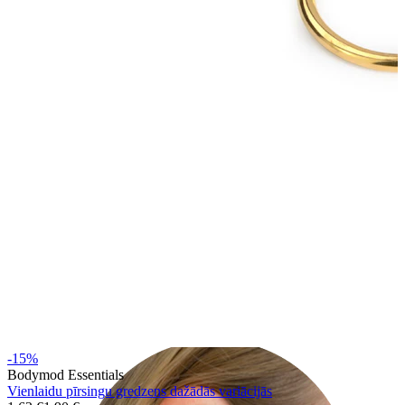
Auss ļipiņa
-15%
Bodymod Essentials
Vienlaidu pīrsingu gredzens dažādās variācijās