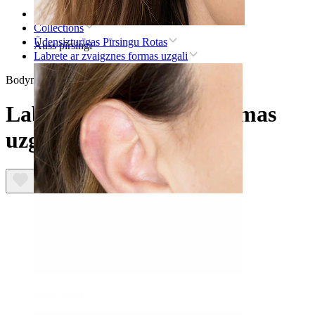
Sākums
Collections
Ūdensizturīgas Pīrsingu Rotas
Auss pīrsingi
Labrete ar zvaigznes formas uzgali
Bodymod Essentials
Labrete ar zvaigznes formas
uzgali
Auss ļipiņa