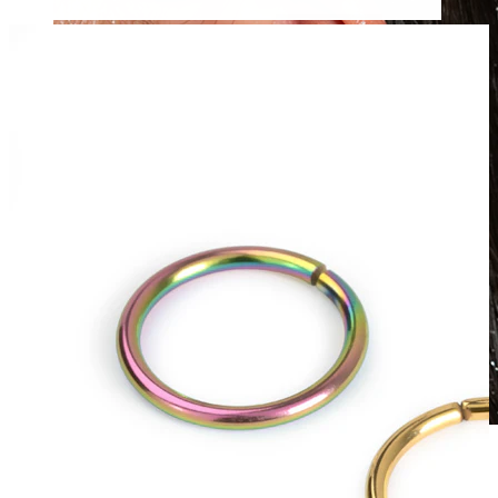
Ūdensizturīga
Auss pīrsingi