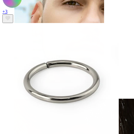
+3
Klipši