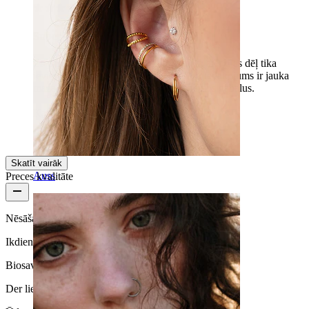
Super
Es pasūtīju savai mazajai dēlam, kuram alerģijas dēļ tika
ievietots ķermenis. Tas ieradās ļoti ātri. Iepakojums ir jauka
maza kastīte. Mēs jau izvēlamies nākamos gabalus.
Kamilla
Pārbaudīts pirkums
Tulkojis MI
Rādīt oriģinālu
Skatīt vairāk
Auss
Preces kvalitāte
Nēsāšanas biežums
Ikdienas lietošana
Biosavietojamība
Der lielākajai daļai ādas tipu