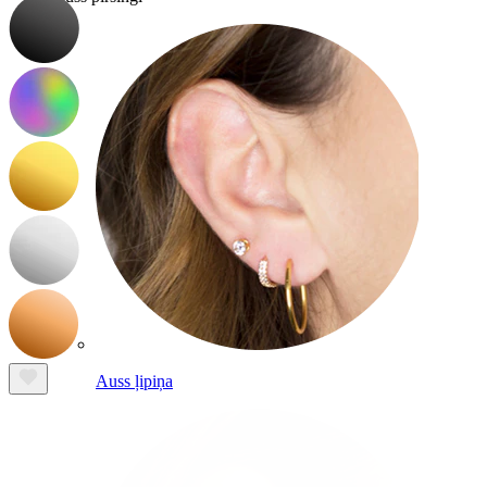
Auss ļipiņa