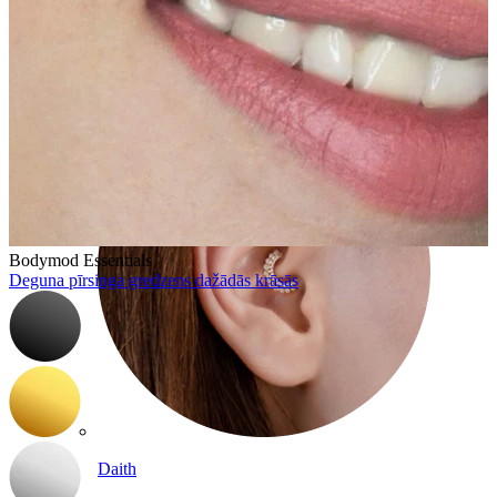
Conch
Bodymod Essentials
Deguna pīrsinga gredzens dažādās krāsās
Daith