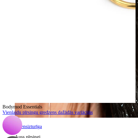
Bodymod Essentials
Vienlaidu pīrsingu gredzens dažādās variācijās
Ūdensizturīga
Auss pīrsingi