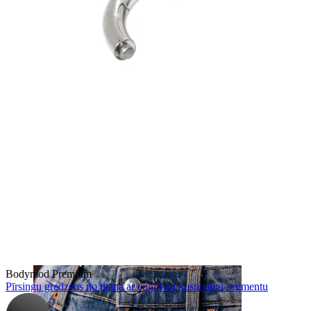
Deguns
Bodymod Premium
Pīrsingu gredzens no titāna ar eņģīti un kustināmu segmentu