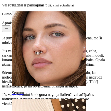
Vai rotaslietai ir pārklājums?:
Naba
Jā, visai rotaslietai
Bumbiņas izmērs:
2,5 mm
Apraksts
Ja jums ir nepieciešama deguna nagliņa nēsāšanai ikdienā, tad šī
mirdzošā rotaslieta ir tas, ko jūs meklējat.
Jūs varat izvēlēties šo nagliņu pēc savas izvēles, melnā, zelta,
sarkanā zelta krāsā, ar baltu opāla akmeni, vai arī sudraba modeli,
kuram ir pieejamas četras opāla krāsas: zaļš, zils, lillā, balts. Opāla
akmens ir iestatīts rāmī, bez dakšiņām vai pārklājuma slāņa.
Stienītis ir gandrīz 1/4 collas (6 mm) garš ar platāku galu, kas
nodrošinās, ka nagliņa neizslīdēs no pīrsinga. Tā gals ir nedaudz
biezāks par pašu stienīti, kura biezums ir 20g (0.8 mm). Tādēļ
neraizējieties, jo tās ievietošana pīrsingā nesāpēs.
Septum
Jūs varat izmantot šo deguna nagliņa ikdienā, vai arī īpašos
notikumos, nepārspīlējot ar greznību. Ja vēlaties kaut ko
vienkāršāku, iesakām izvēlēties balto opālu.