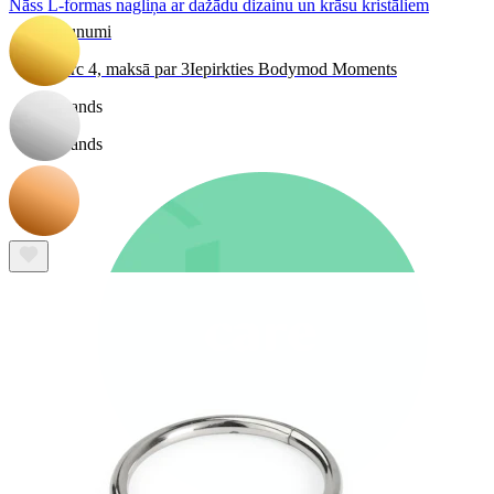
Nāss L-formas nagliņa ar dažādu dizainu un krāsu kristāliem
Jaunumi
Pērc 4, maksā par 3
Iepirkties Bodymod Moments
Brands
Brands