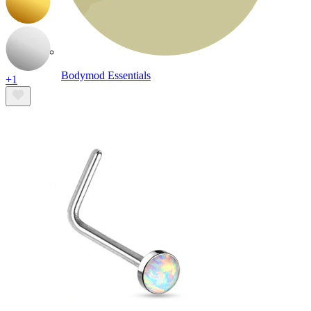
Bodymod Essentials
+1
Pērc 4, maksā par 3
Iepirkties pēc tipa
Rotas veids