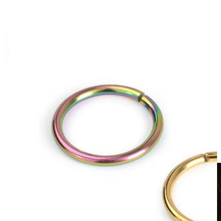
Klipši