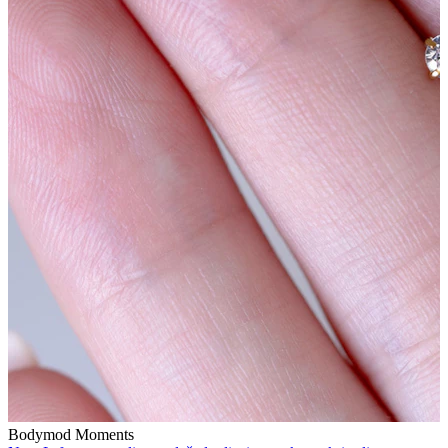
Strečings
14K zelta rotas
Pirkt titānu
Bodymod Moments