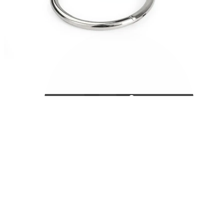
Bodymod Care
Bodymod Premium