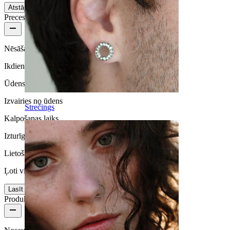
Atstāj atsauksmi!
Preces kvalitāte
Nēsāšanas biežums
Ikdienas lietošana
Ūdensizturība
Izvairies no ūdens
Strečings
Kalpošanas laiks
Izturīga
Lietošanas ērtums
Ļoti vienkārša
Lasīt vairāk
Produkta informācija