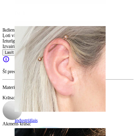
Daith
Ikdienas lietošana
Ļoti vienkārša
Izturīga
Izvairies no ūdens
Lasīt vairāk
Šī prece vairs nav pieejama.
Materiāls:
Ķirurģiskais tērauds
Krāsa
:
Industriālais
Akmens krāsa
: