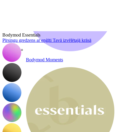
Bodymod Essentials
Pīrsingu gredzens ar eņģīti Tavā izvēlētajā krāsā
Bodymod Moments