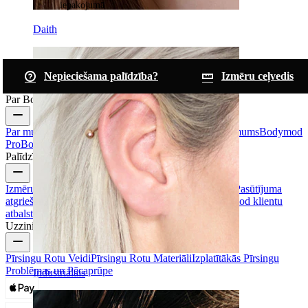
iepakojumā
Daith
Nepieciešama palīdzība?
Izmēru ceļvedis
Par Bodymod
Par mums
Blogs
Noteikumi un nosacījumi
Sazinies ar mums
Bodymod
Pro
Bodymod Creators
Atsauksmes par Bodymod
Palīdzība un info
Izmēru ceļvedis
Izsekot sūtījumu
Piegādes informācija
Pasūtījuma
atgriešana un atcelšana
Maksājumi
Mans profils
Bodymod klientu
atbalsts
Uzzini vairāk
Pīrsingu Rotu Veidi
Pīrsingu Rotu Materiāli
Izplatītākās Pīrsingu
Problēmas un Pēcaprūpe
Industriālais