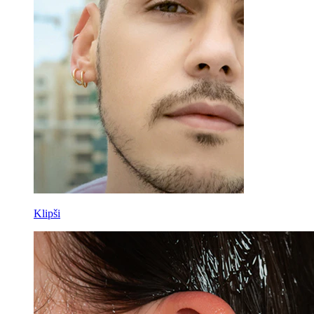
Klipši