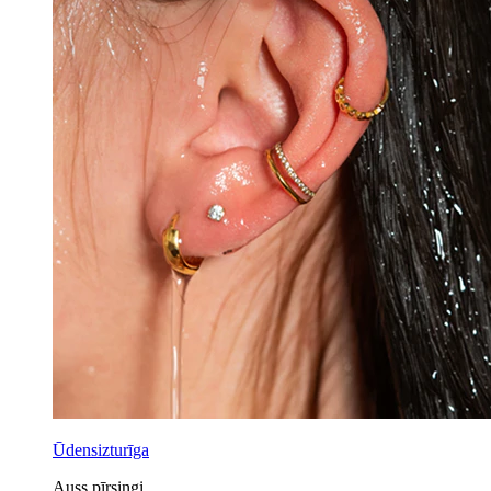
Ūdensizturīga
Auss pīrsingi