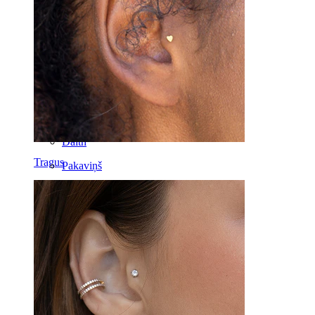
Mēle
Deguns
Tragus
Stienītis
Rook
Daith
Tragus
Pakaviņš
Pīrsingu gredzens
Darbarīki
Izliekts stienītis
Auss ļipiņa
Titāns