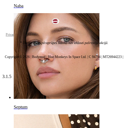
Naba
Latvia
Privacy policy
Cookie settings
* Darbarīki un pēcaprūpes līdzekļi nav iekļauti pašreizējā akcijā.
Copyright © 2026 | Bodymod | Blue Monkeys In Space Ltd. | C 94794 | MT26944223 |
3.1.5
Septum