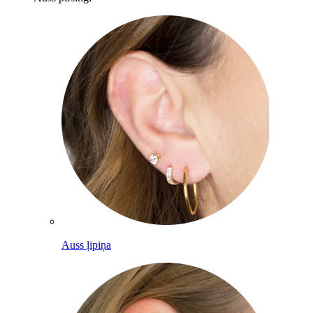
Auss ļipiņa