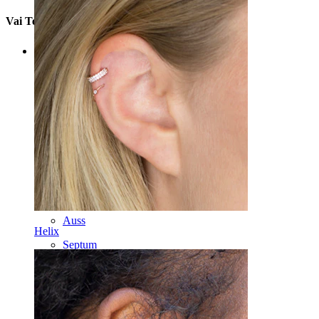
Vai Tev nav konta?
Izveidot kontu
Kategorijas
Naba
Lūpas
Krūtsgals
Industriālais
Dermal
Helix
Auss
Helix
Septum
14K Zelts
Klipši
Labrete