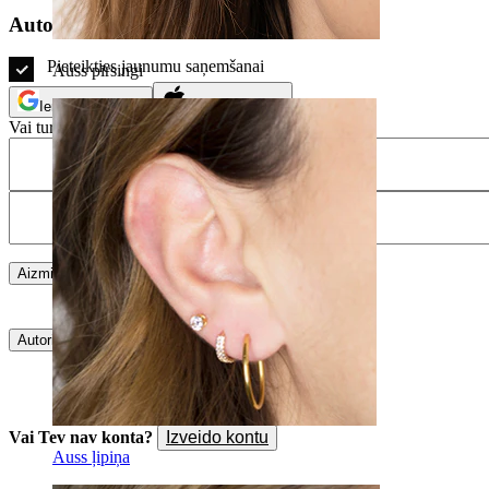
Autorizējies
Pieteikties jaunumu saņemšanai
Auss pīrsingi
Ienākt ar Google
Ienākt ar Apple
Vai turpini ar e-pastu
Aizmirsu paroli
Autorizējies
Vai Tev nav konta?
Izveido kontu
Auss ļipiņa