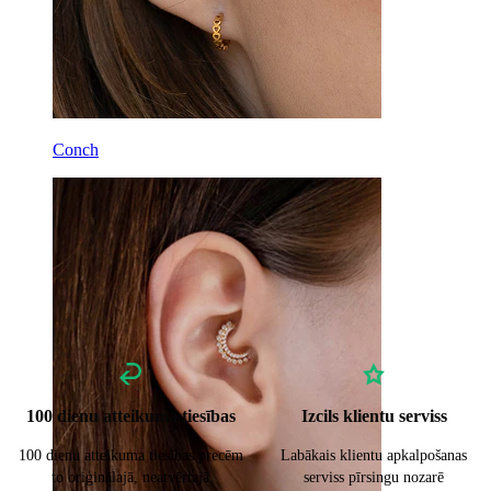
Conch
100 dienu atteikuma tiesības
Izcils klientu serviss
100 dienu atteikuma tiesības precēm
Labākais klientu apkalpošanas
to oriģinālajā, neatvērtajā
serviss pīrsingu nozarē