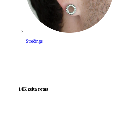
Strečings
14K zelta rotas
Pirkt titānu