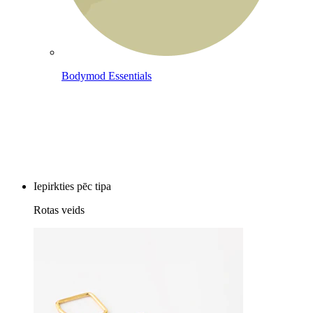
Bodymod Essentials
Pērc 4, maksā par 3
Iepirkties pēc tipa
Rotas veids